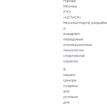
города
Москвы
(ГКУ
«ЦСТиСК»
Москомспорта) разраба
и
внедряет
передовые
инновационные
технологии
спортивной
отрасли.
В
нашем
Центре
созданы
все
условия
для