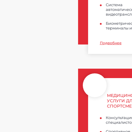
Система
автоматичес
видеотранс
Биометриче
терминалы и
Подробнее
МЕДИЦИН
УСЛУГИ Д
СПОРТСМЕ
Консультаци
специалисто
Спортивное