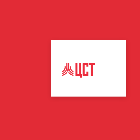
ЦЕНТР
СПОРТИВНЫХ
ТЕХНОЛОГИЙ