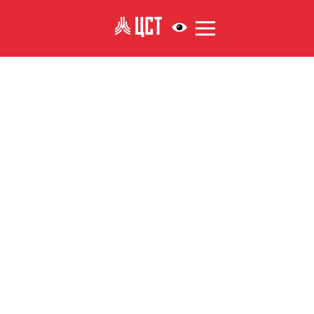
АНТИКОРРУПЦИЯ