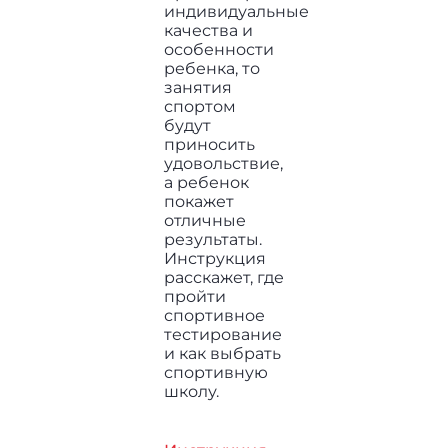
индивидуальные
качества и
особенности
ребенка, то
занятия
спортом
будут
приносить
удовольствие,
а ребенок
покажет
отличные
результаты.
Инструкция
расскажет, где
пройти
спортивное
тестирование
и как выбрать
спортивную
школу.