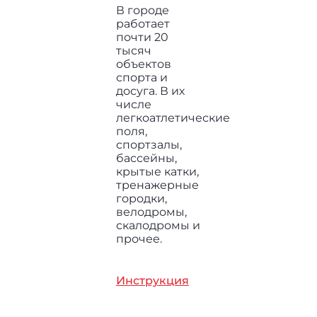
В городе
работает
почти 20
тысяч
объектов
спорта и
досуга. В их
числе
легкоатлетические
поля,
спортзалы,
бассейны,
крытые катки,
тренажерные
городки,
велодромы,
скалодромы и
прочее.
Инструкция