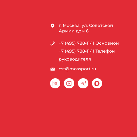
г. Москва, ул. Советской
Армии дом 6
+7 (495) 788-11-11
Основной
+7 (495) 788-11-11
Телефон
руководителя
cst@mossport.ru