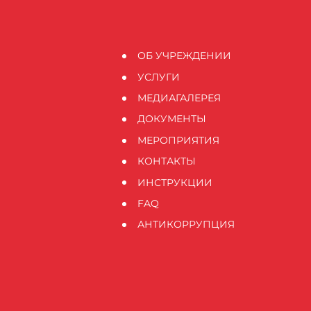
ОБ УЧРЕЖДЕНИИ
УСЛУГИ
МЕДИАГАЛЕРЕЯ
ДОКУМЕНТЫ
МЕРОПРИЯТИЯ
КОНТАКТЫ
ИНСТРУКЦИИ
FAQ
АНТИКОРРУПЦИЯ