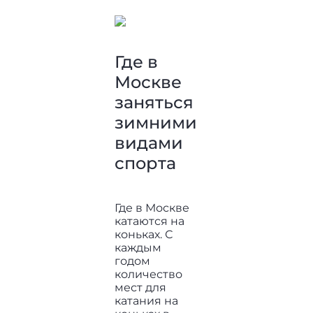
Где в
Москве
заняться
зимними
видами
спорта
Где в Москве
катаются на
коньках. С
каждым
годом
количество
мест для
катания на