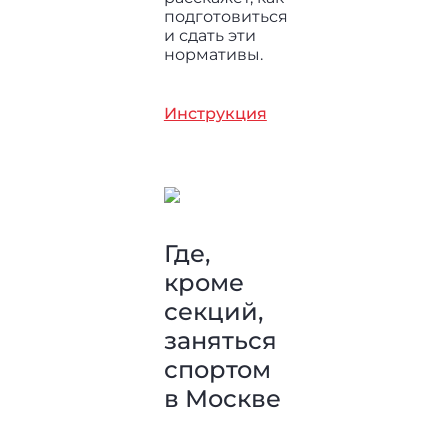
подготовиться
и сдать эти
нормативы.
Инструкция
Где,
кроме
секций,
заняться
спортом
в Москве