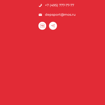
+7 (495) 777-77-77
depsport@mos.ru