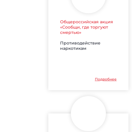
Общероссийская акция
«Сообщи, где торгуют
смертью»
Противодействие
наркотикам
Подробнее