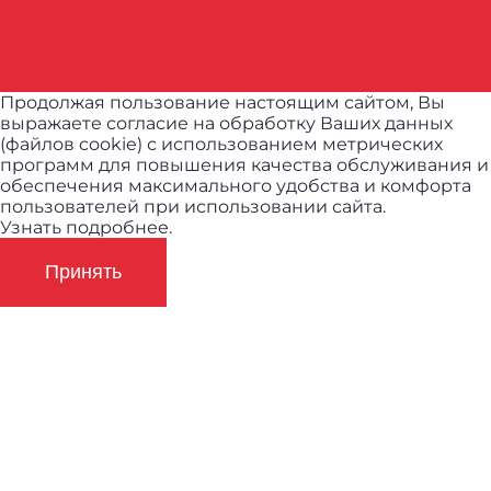
Продолжая пользование настоящим сайтом, Вы
выражаете согласие на обработку Ваших данных
(файлов cookie) с использованием метрических
программ для повышения качества обслуживания и
обеспечения максимального удобства и комфорта
пользователей при использовании сайта.
Узнать подробнее.
Принять