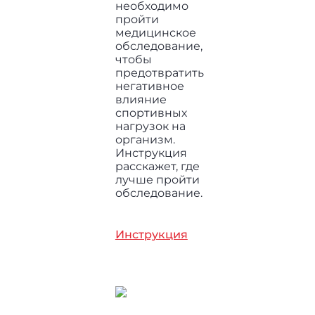
необходимо
пройти
медицинское
обследование,
чтобы
предотвратить
негативное
влияние
спортивных
нагрузок на
организм.
Инструкция
расскажет, где
лучше пройти
обследование.
Инструкция