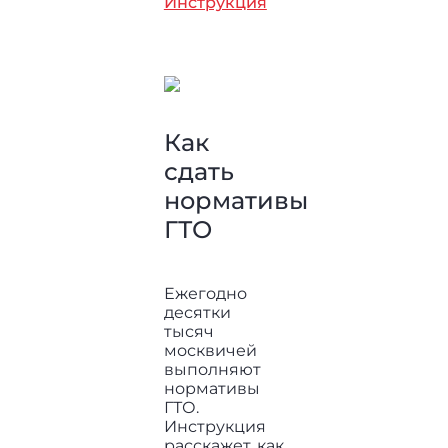
Инструкция
Как
сдать
нормативы
ГТО
Ежегодно
десятки
тысяч
москвичей
выполняют
нормативы
ГТО.
Инструкция
расскажет, как