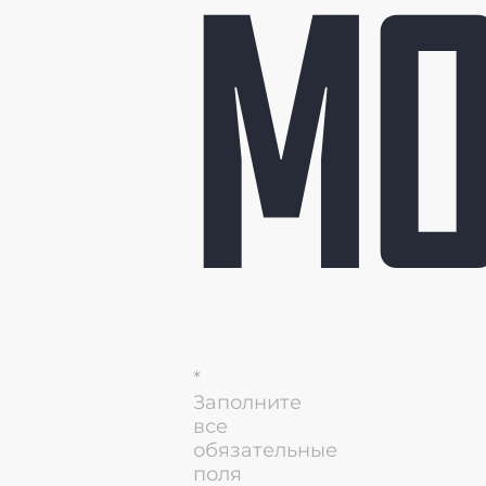
М
*
Заполните
все
обязательные
поля