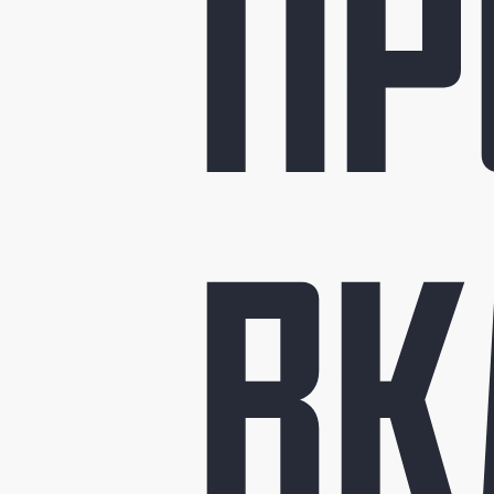
ПР
ВК