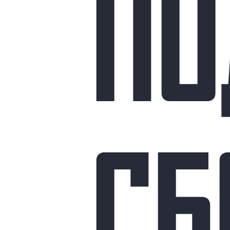
ПО
СБ