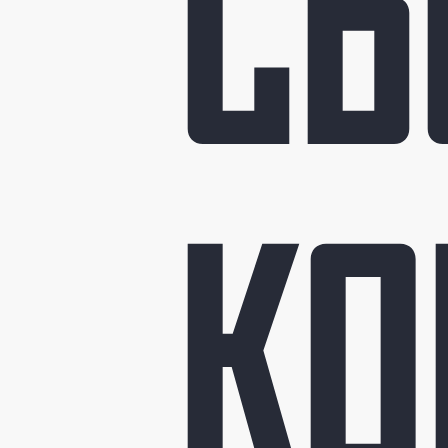
СБ
КО