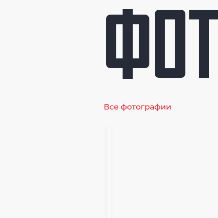
ФОТ
Все фотографии
Первенство
Москвы по
гребле на
байдарках
и каноэ