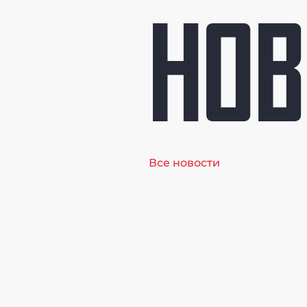
НОВ
Все новости
Онлайн-
трансляция
Первенства
Москвы по
велосипедному