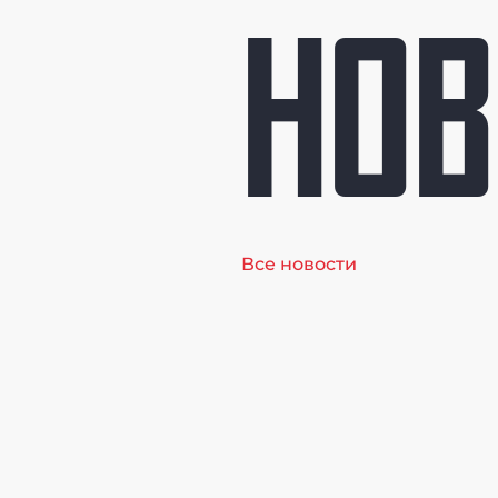
НОВ
Все новости
Онлайн-
трансляция
Первенства
Москвы по
плаванию