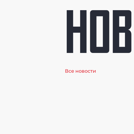
НОВ
Все новости
Онлайн
трансляция
Чемпионата
Москвы по
всестилевому