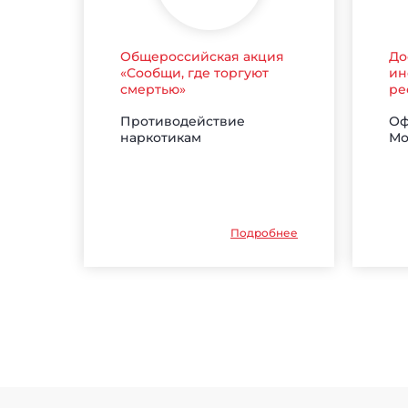
Общероссийская акция
До
«Сообщи, где торгуют
ин
смертью»
ре
Противодействие
Оф
наркотикам
Мо
Подробнее