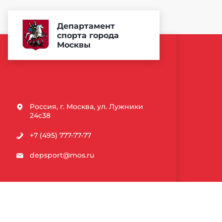
Департамент
спорта города
Москвы
Россия, г. Москва, ул. Лужники
24с38
+7 (495) 777-77-77
depsport@mos.ru