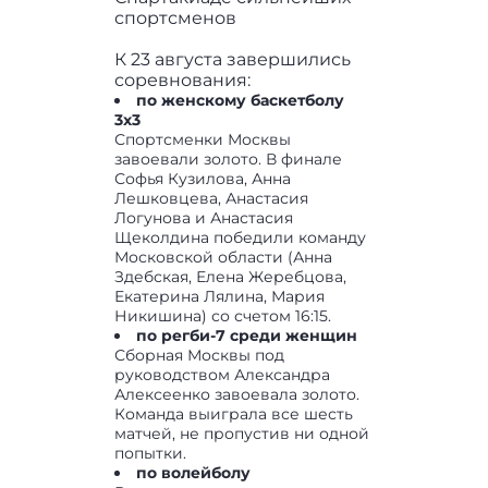
спортсменов
К 23 августа завершились
соревнования:
по женскому баскетболу
3х3
Спортсменки Москвы
завоевали золото. В финале
Софья Кузилова, Анна
Лешковцева, Анастасия
Логунова и Анастасия
Щеколдина победили команду
Московской области (Анна
Здебская, Елена Жеребцова,
Екатерина Лялина, Мария
Никишина) со счетом 16:15.
по регби-7 среди женщин
Сборная Москвы под
руководством Александра
Алексеенко завоевала золото.
Команда выиграла все шесть
матчей, не пропустив ни одной
попытки.
по волейболу