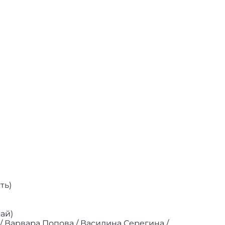
ть)
ай)
/ Варвара Попова / Василина Серегина /