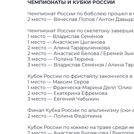
ЧЕМПИОНАТЫ И КУБКИ РОССИИ
Чемпионат России по бобслею прошел в 
2 место — Вячеслав Попов / Антон Давыдо
Чемпионат России по скелетону завершил
1 место — Владислав Семёнов
1 место — Анастасия Цыганова
2 место — Алина Тарарыченкова
2 место — Анастасия Белова / Еремей Зы
3 место — Полина Тюрина
3 место — Владислав Семёнов / Алина Та
Кубок России по фристайлу закончился в
1 место — Максим Серов
1 место — Франческа-Марина Делл 'Олио
2 место — Екатерина Ефремова
3 место — Евгений Чабыкин
Финал Кубка России по альпинизму (ски-
2 место — Полина Федоткина
Кубок России по хоккею на траве среди 
2 место — Анастасия Буравцова / Виктори