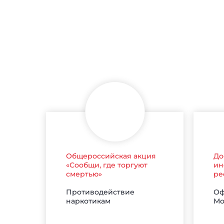
Общероссийская акция
До
«Сообщи, где торгуют
ин
смертью»
ре
Противодействие
Оф
наркотикам
Мо