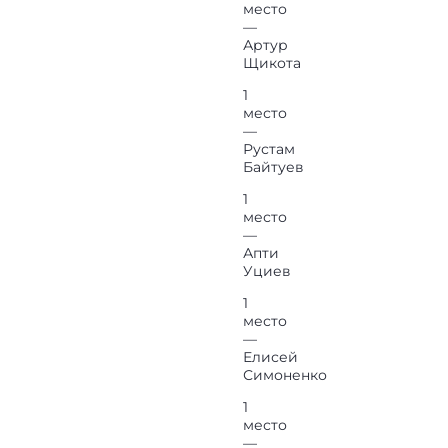
место
—
Артур
Щикота
1
место
—
Рустам
Байтуев
1
место
—
Апти
Уциев
1
место
—
Елисей
Симоненко
1
место
—