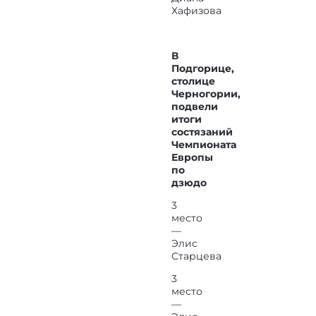
Хафизова
В
Подгорице,
столице
Черногории,
подвели
итоги
состязаний
Чемпионата
Европы
по
дзюдо
3
место
—
Элис
Старцева
3
место
—