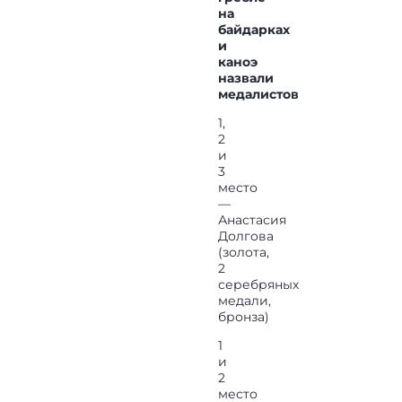
на
байдарках
и
каноэ
назвали
медалистов
1,
2
и
3
место
—
Анастасия
Долгова
(золота,
2
серебряных
медали,
бронза)
1
и
2
место