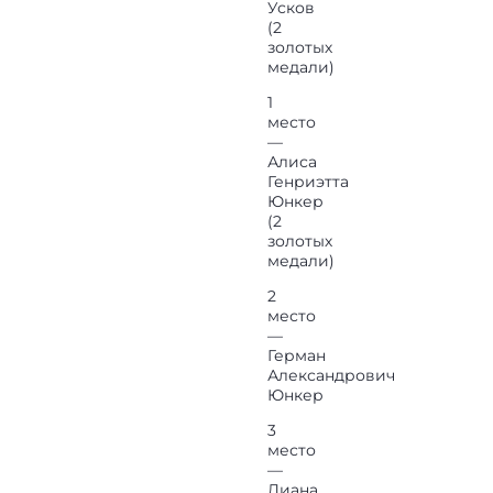
Усков
(2
золотых
медали)
1
место
—
Алиса
Генриэтта
Юнкер
(2
золотых
медали)
2
место
—
Герман
Александрович
Юнкер
3
место
—
Диана