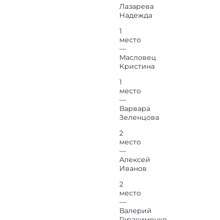
Лазарева
Надежда
1
место
—
Масловец
Кристина
1
место
—
Варвара
Зеленцова
2
место
—
Алексей
Иванов
2
место
—
Валерий
Герасименко