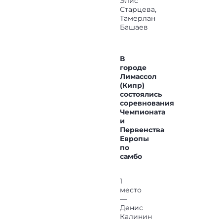
Элис
Старцева,
Тамерлан
Башаев
В
городе
Лимассол
(Кипр)
состоялись
соревнования
Чемпионата
и
Первенства
Европы
по
самбо
1
место
—
Денис
Калинин