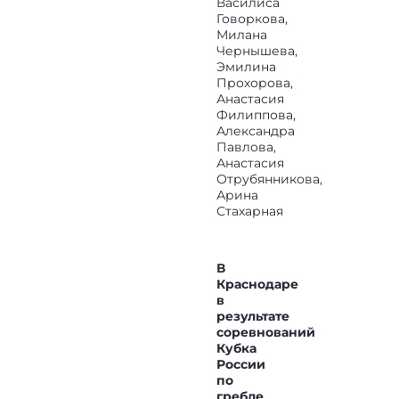
Василиса
Говоркова,
Милана
Чернышева,
Эмилина
Прохорова,
Анастасия
Филиппова,
Александра
Павлова,
Анастасия
Отрубянникова,
Арина
Стахарная
В
Краснодаре
в
результате
соревнований
Кубка
России
по
гребле