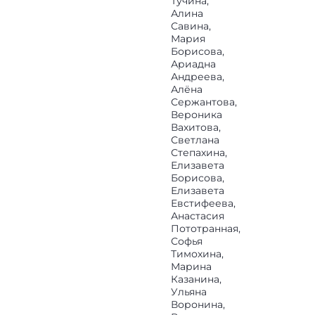
Тучина,
Алина
Савина,
Мария
Борисова,
Ариадна
Андреева,
Алёна
Сержантова,
Вероника
Вахитова,
Светлана
Степахина,
Елизавета
Борисова,
Елизавета
Евстифеева,
Анастасия
Пототранная,
Софья
Тимохина,
Марина
Казанина,
Ульяна
Воронина,