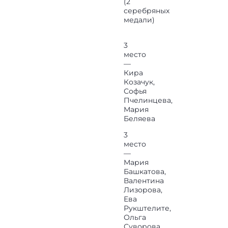
(2
серебряных
медали)
3
место
—
Кира
Козачук,
Софья
Пчелинцева,
Мария
Беляева
3
место
—
Мария
Башкатова,
Валентина
Лизорова,
Ева
Рукштелите,
Ольга
Суворова,