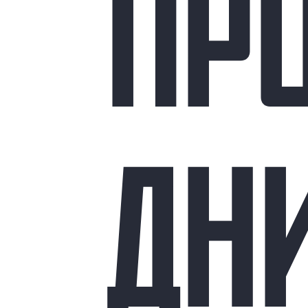
ПР
ДН