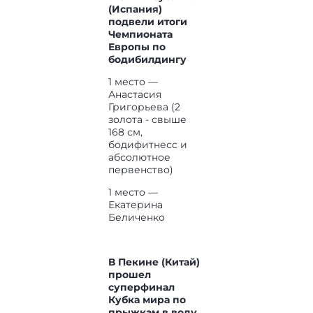
(Испания)
подвели итоги
Чемпионата
Европы по
бодибилдингу
1 место —
Анастасия
Григорьева (2
золота - свыше
168 см,
бодифитнесс и
абсолютное
первенство)
1 место —
Екатерина
Беличенко
В Пекине (Китай)
прошел
суперфинал
Кубка мира по
прыжкам в воду