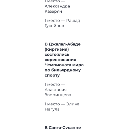
1 место —
Александра
Казарян
1 место — Рашад
Гусейнов
В Джалал-Абаде
(Киргизия)
состоялись
соревнования
Чемпионата мира
по бильярдному
спорту
1 место —
Анастасия
Зверинцева
1 место — Элина
Нагула
В Санта-Сусанне