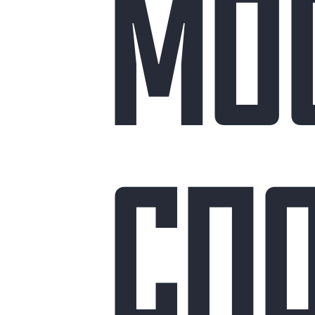
МО
СП