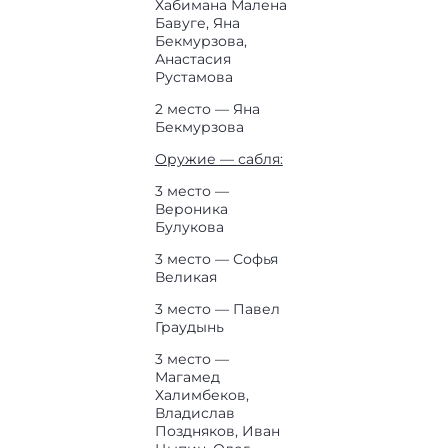
Хабимана Малена
Бавуге, Яна
Бекмурзова,
Анастасия
Рустамова
2 место — Яна
Бекмурзова
Оружие — сабля:
3 место —
Вероника
Булукова
3 место — Софья
Великая
3 место — Павел
Граудынь
3 место —
Магамед
Халимбеков,
Владислав
Поздняков, Иван