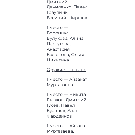
Дмитрий
Даниленко, Павел
Граудынь,
Василий Ширшов
1 место —
Вероника
Булукова, Алина
Пастухова,
Анастасия
Баженова, Ольга
Никитина
Оружие — шпага:
1 место — Айзанат
Муртазаева
1 место — Никита
Глазков, Дмитрий
Гусев, Павел
Бузинов, Алан
Фардзинов
1 место — Айзанат
Муртазаева,