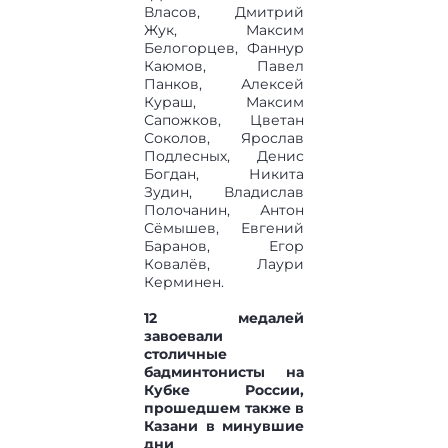
Власов, Дмитрий
Жук, Максим
Белогорцев, Фаннур
Каюмов, Павел
Панков, Алексей
Кураш, Максим
Сапожков, Цветан
Соколов, Ярослав
Подлесных, Денис
Богдан, Никита
Зудин, Владислав
Полочанин, Антон
Сёмышев, Евгений
Баранов, Егор
Ковалёв, Лаури
Керминен.
12 медалей
завоевали
столичные
бадминтонисты на
Кубке России,
прошедшем также в
Казани в минувшие
дни