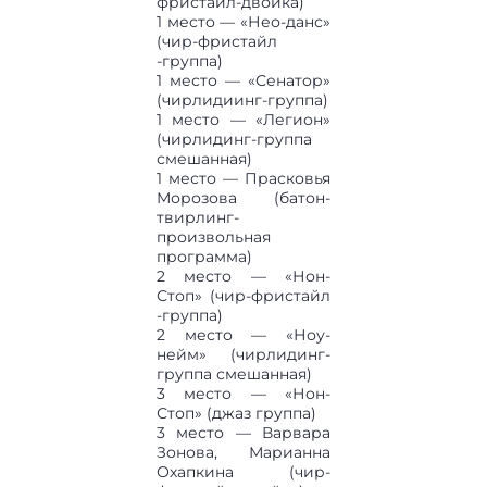
фристайл-двойка)
1 место — «Нео-данс»
(чир-фристайл
-группа)
1 место — «Сенатор»
(чирлидиинг-группа)
1 место — «Легион»
(чирлидинг-группа
смешанная)
1 место — Прасковья
Морозова (батон-
твирлинг-
произвольная
программа)
2 место — «Нон-
Стоп» (чир-фристайл
-группа)
2 место — «Ноу-
нейм» (чирлидинг-
группа смешанная)
3 место — «Нон-
Стоп» (джаз группа)
3 место — Варвара
Зонова, Марианна
Охапкина (чир-