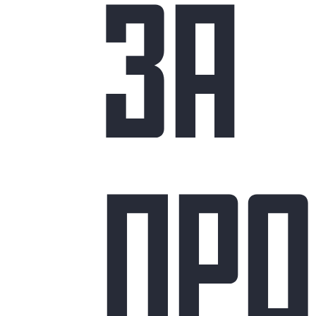
ЗА
ПР