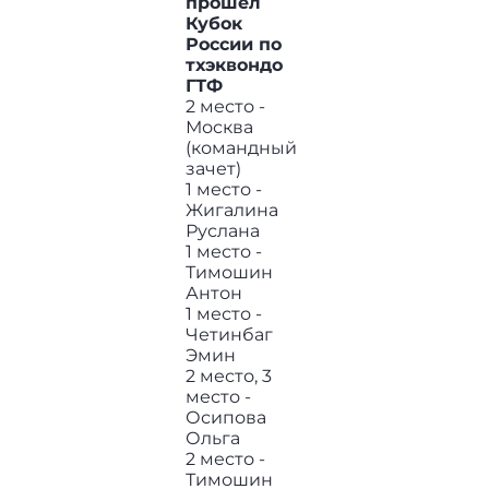
прошел
Кубок
России по
тхэквондо
ГТФ
2 место -
Москва
(командный
зачет)
1 место -
Жигалина
Руслана
1 место -
Тимошин
Антон
1 место -
Четинбаг
Эмин
2 место, 3
место -
Осипова
Ольга
2 место -
Тимошин