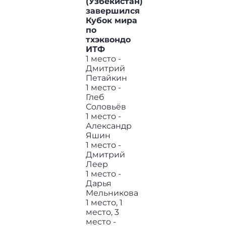
(Узбекистан)
завершился
Кубок мира
по
тхэквондо
ИТФ
1 место -
Дмитрий
Петайкин
1 место -
Глеб
Соловьёв
1 место -
Александр
Яшин
1 место -
Дмитрий
Леер
1 место -
Дарья
Мельникова
1 место, 1
место, 3
место -