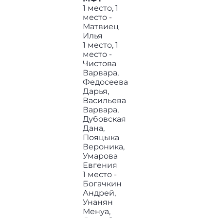
1 место, 1
место -
Матвиец
Илья
1 место, 1
место -
Чистова
Варвара,
Федосеева
Дарья,
Васильева
Варвара,
Дубовская
Дана,
Пояцыка
Вероника,
Умарова
Евгения
1 место -
Богачкин
Андрей,
Унанян
Менуа,