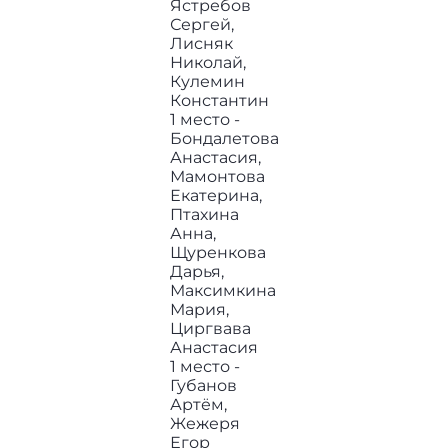
Ястребов
Сергей,
Лисняк
Николай,
Кулемин
Константин
1 место -
Бондалетова
Анастасия,
Мамонтова
Екатерина,
Птахина
Анна,
Щуренкова
Дарья,
Максимкина
Мария,
Циргвава
Анастасия
1 место -
Губанов
Артём,
Жежеря
Егор