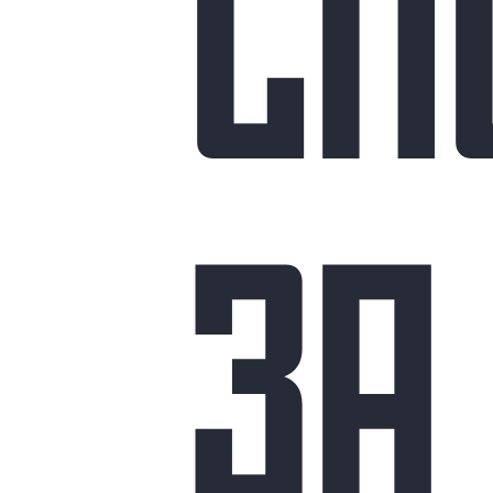
СП
ЗА