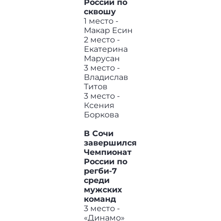
России по
сквошу
1 место -
Макар Есин
2 место -
Екатерина
Марусан
3 место -
Владислав
Титов
3 место -
Ксения
Боркова
В Сочи
завершился
Чемпионат
России по
регби-7
среди
мужских
команд
3 место -
«Динамо»