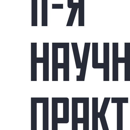
II-Я
НАУЧН
ПРАКТ