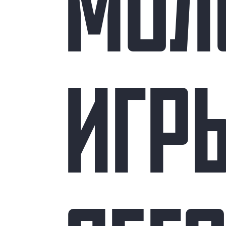
МОЛ
ИГР