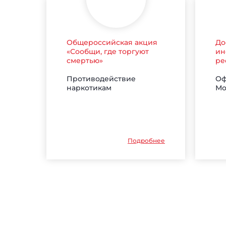
Общероссийская акция
До
«Сообщи, где торгуют
ин
смертью»
ре
Противодействие
Оф
наркотикам
Мо
Подробнее