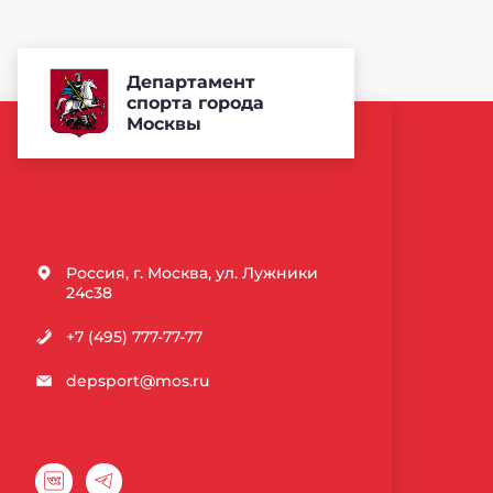
Департамент
спорта города
Москвы
Россия, г. Москва, ул. Лужники
24с38
+7 (495) 777-77-77
depsport@mos.ru