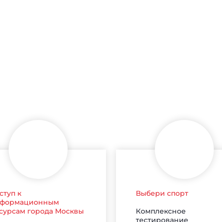
ступ к
Выбери спорт
формационным
Комплексное
сурсам города Москвы
тестирование