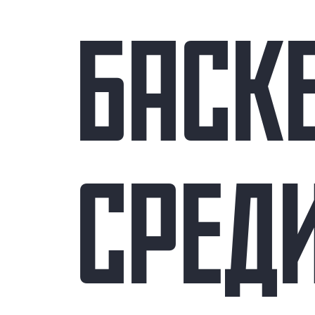
БАСК
СРЕД