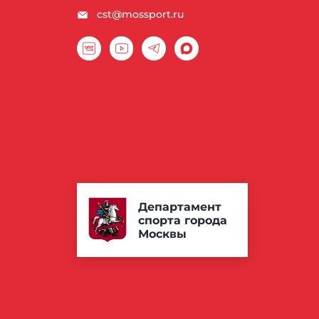
cst@mossport.ru
Департамент
спорта города
Москвы