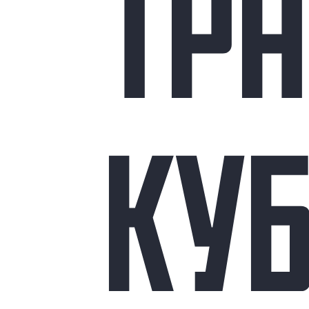
ТР
КУ