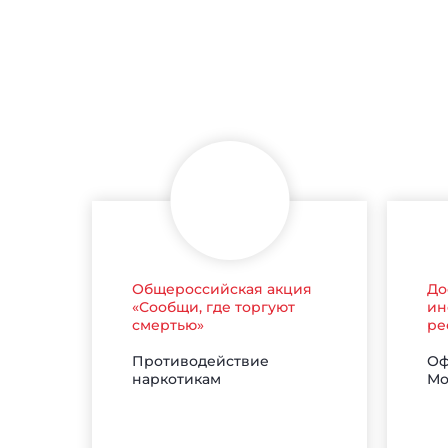
Общероссийская акция
До
«Сообщи, где торгуют
ин
смертью»
ре
Противодействие
Оф
наркотикам
Мо