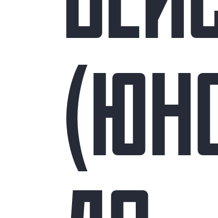
БЕЙ
(ЮН