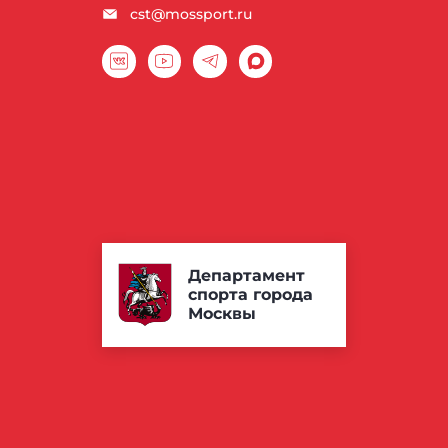
cst@mossport.ru
Департамент
спорта города
Москвы