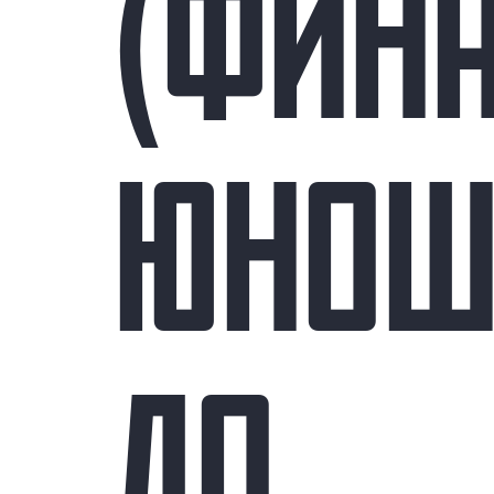
(ФИН
ЮНОШ
ДО