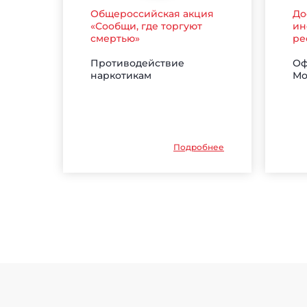
Общероссийская акция
До
«Сообщи, где торгуют
ин
смертью»
ре
Противодействие
Оф
наркотикам
Мо
Подробнее