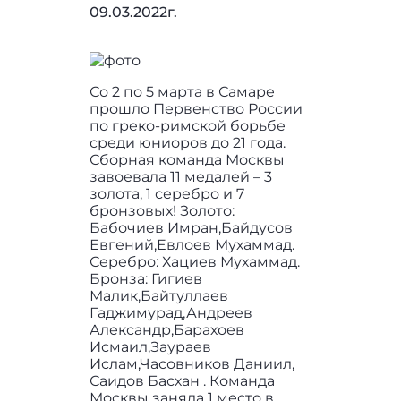
09.03.2022г.
Со 2 по 5 марта в Самаре
прошло Первенство России
по греко-римской борьбе
среди юниоров до 21 года.
Сборная команда Москвы
завоевала 11 медалей – 3
золота, 1 серебро и 7
бронзовых! Золото:
Бабочиев Имран,Байдусов
Евгений,Евлоев Мухаммад.
Серебро: Хациев Мухаммад.
Бронза: Гигиев
Малик,Байтуллаев
Гаджимурад,Андреев
Александр,Барахоев
Исмаил,Заураев
Ислам,Часовников Даниил,
Саидов Басхан . Команда
Москвы заняла 1 место в