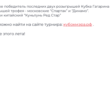
же победитель последних двух розыгрышей Кубка Гагарина
ей трофея - московские “Спартак” и “Динамо”.
и китайский “Куньлунь Ред Стар”
жно найти на сайте турнира:
кубокмэра.рф
.
 этого лета!