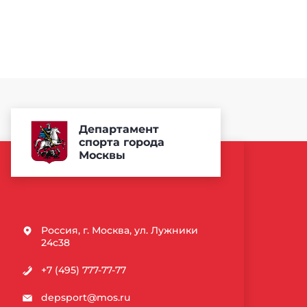
Департамент
спорта города
Москвы
Россия, г. Москва, ул. Лужники
24с38
+7 (495) 777-77-77
depsport@mos.ru