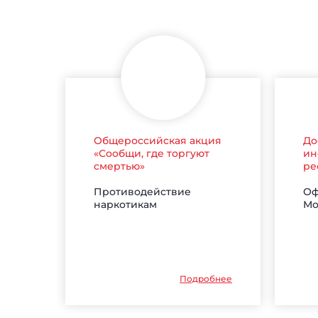
Общероссийская акция
До
«Сообщи, где торгуют
ин
смертью»
ре
Противодействие
Оф
наркотикам
Мо
Подробнее