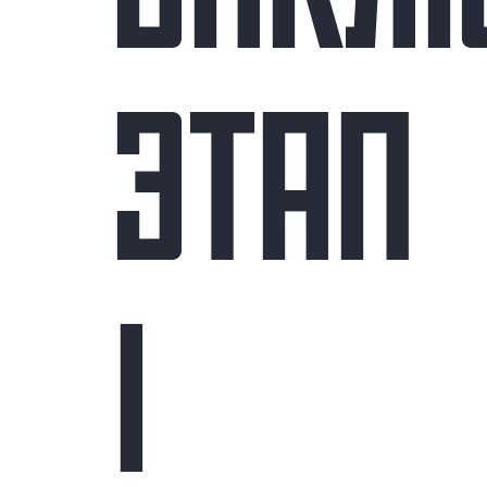
ЭТАП
I