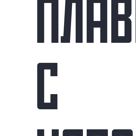
ПЛА
С