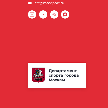
cst@mossport.ru
Департамент
спорта города
Москвы