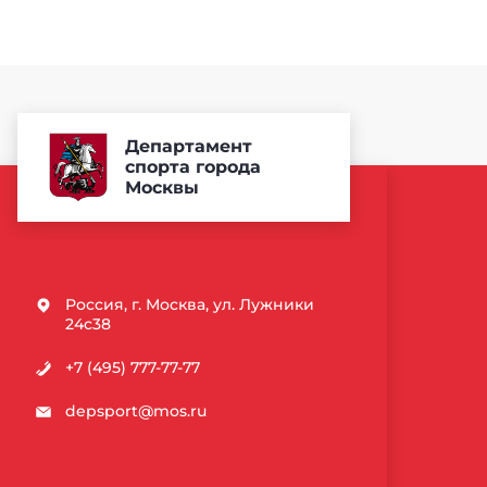
Департамент
спорта города
Москвы
Россия, г. Москва, ул. Лужники
24с38
+7 (495) 777-77-77
depsport@mos.ru