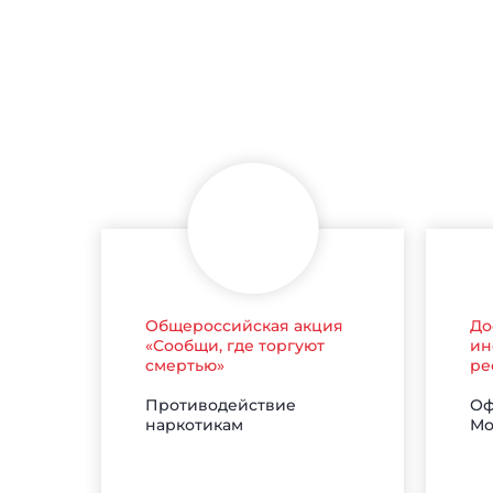
Общероссийская акция
До
«Сообщи, где торгуют
ин
смертью»
ре
Противодействие
Оф
наркотикам
Мо