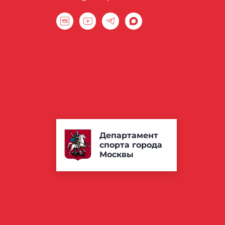
Департамент
спорта города
Москвы