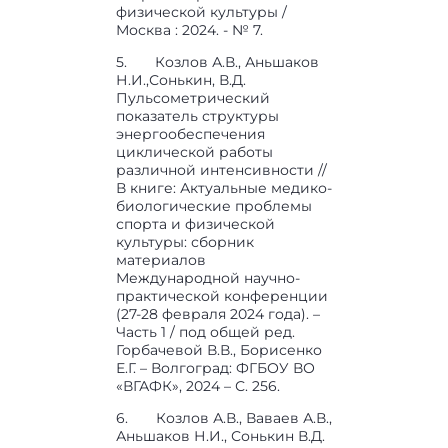
физической культуры /
Москва : 2024. - № 7.
5. Козлов А.В., Аньшаков
Н.И.,Сонькин, В.Д.
Пульсометрический
показатель структуры
энергообеспечения
циклической работы
различной интенсивности //
В книге: Актуальные медико-
биологические проблемы
спорта и физической
культуры: сборник
материалов
Международной научно-
практической конференции
(27-28 февраля 2024 года). –
Часть 1 / под общей ред.
Горбачевой В.В., Борисенко
Е.Г. – Волгоград: ФГБОУ ВО
«ВГАФК», 2024 – С. 256.
6. Козлов А.В., Ваваев А.В.,
Аньшаков Н.И., Сонькин В.Д.