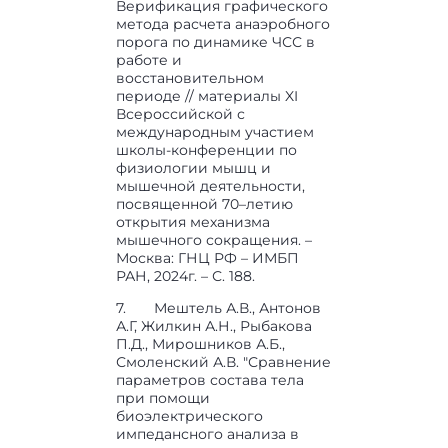
Верификация графического
метода расчета анаэробного
порога по динамике ЧСС в
работе и
восстановительном
периоде // материалы XI
Всероссийской с
международным участием
школы-конференции по
физиологии мышц и
мышечной деятельности,
посвященной 70–летию
открытия механизма
мышечного сокращения. –
Москва: ГНЦ РФ – ИМБП
РАН, 2024г. – С. 188.
7. Мештель А.В., Антонов
А.Г, Жилкин А.Н., Рыбакова
П.Д., Мирошников А.Б.,
Смоленский А.В. "Сравнение
параметров состава тела
при помощи
биоэлектрического
импедансного анализа в