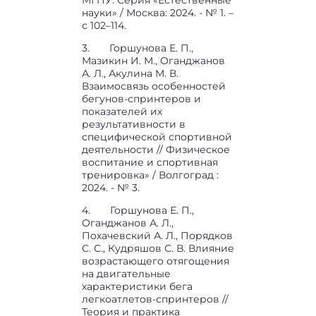
науки» / Москва: 2024. - № 1. –
с 102–114.
3. Горшунова Е. П.,
Мазикин И. М., Оганджанов
А. Л., Акулина М. В.
Взаимосвязь особенностей
бегунов-спринтеров и
показателей их
результативности в
специфической спортивной
деятельности // Физическое
воспитание и спортивная
тренировка» / Волгоград :
2024. - № 3.
4. Горшунова Е. П.,
Оганджанов А. Л.,
Похачевский А. Л., Порядков
С. С., Кудряшов С. В. Влияние
возрастающего отягощения
на двигательные
характеристики бега
легкоатлетов-спринтеров //
Теория и практика