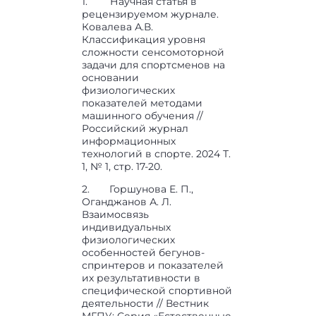
1. Научная статья в
рецензируемом журнале.
Ковалева А.В.
Классификация уровня
сложности сенсомоторной
задачи для спортсменов на
основании
физиологических
показателей методами
машинного обучения //
Российский журнал
информационных
технологий в спорте. 2024 Т.
1, № 1, стр. 17-20.
2. Горшунова Е. П.,
Оганджанов А. Л.
Взаимосвязь
индивидуальных
физиологических
особенностей бегунов-
спринтеров и показателей
их результативности в
специфической спортивной
деятельности // Вестник
МГПУ: Серия «Естественные