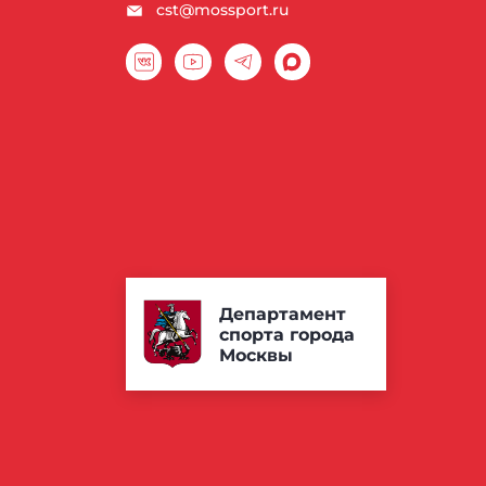
cst@mossport.ru
Департамент
спорта города
Москвы