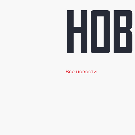
НОВ
Все новости
Онлайн
трансляция
Чемпионата
Москвы по
прыжкам в